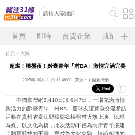
首頁
即時
台資企業
就業大陸
首頁
>
大圖
超燃！檯盤夜！黔臺青年「村BA」激情完滿完賽
2025年-06月-11日 16:48:00
來源：中國臺灣網
中國臺灣網6月10日訊 6月7日，一場充滿激情
與活力的黔臺青年「村BA」籃球友誼賽暨交流參訪
活動在貴州省臺江縣檯盤鄉檯盤村火熱上演。以球
為媒、以文化為橋，此次活動不僅為兩岸青年搭建
了體育競技的平臺，更成為文化交融、情誼相通的