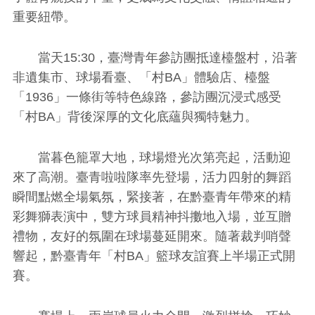
重要紐帶。
當天15:30，臺灣青年參訪團抵達檯盤村，沿著
非遺集市、球場看臺、「村BA」體驗店、檯盤
「1936」一條街等特色線路，參訪團沉浸式感受
「村BA」背後深厚的文化底蘊與獨特魅力。
當暮色籠罩大地，球場燈光次第亮起，活動迎
來了高潮。臺青啦啦隊率先登場，活力四射的舞蹈
瞬間點燃全場氣氛，緊接著，在黔臺青年帶來的精
彩舞獅表演中，雙方球員精神抖擻地入場，並互贈
禮物，友好的氛圍在球場蔓延開來。隨著裁判哨聲
響起，黔臺青年「村BA」籃球友誼賽上半場正式開
賽。