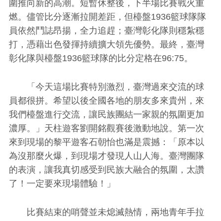
圍推向新的高潮。短暫休整後，下半場比賽戰火重
燃。儘管比分逐漸拉開差距，但檯盤1936籃球隊隊
員依然鬥誌昂揚，全力追趕；臺灣彰化隊則穩紮穩
打，憑藉出色發揮持續擴大領先優勢。最終，臺灣
彰化隊與檯盤1936籃球隊的比分定格在96:75。
「今天這場比賽特別激烈，臺灣過來交流的球
員都很拼。希望以後全國各地的朋友多來貴州，來
我們檯盤進行交流，讓民族團結一家親的氛圍更加
濃厚。」天柱遊客劉開銘觀賽後激動地說。第一次
來到現場的黎平遊客石朝怡也滿是震撼：「原本以
為沒那麼火爆，到現場才發現人山人海。臺灣團隊
的表演，讓我真切感受到民族大融合的氛圍，太讚
了！一定要來現場體驗！」
比賽結束的哨聲並未熄滅熱情，兩地青年手拉