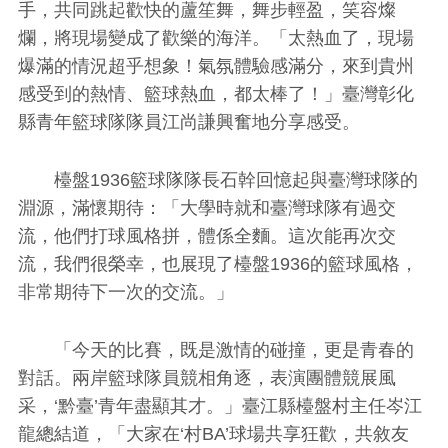
手，共同跳起歡快的蘆笙舞，舞步輕盈，笑容燦
爛，將現場變成了歡樂的海洋。「太熱血了，現場
爆滿的情況超乎想象！氣氛體驗感滿分，來到貴州
感受到的熱情、籃球熱血，都太棒了！」臺灣彰化
縣青年籃球隊隊員江尚謙興奮地分享感受。
檯盤1936籃球隊隊長石幹回憶起與臺灣球隊的
淵源，滿懷期待：「大學時就和臺灣球隊有過交
流，他們打球風格拼，體係全麵。這次能再次交
流，我們很榮幸，也展現了檯盤1936的籃球風格，
非常期待下一次的交流。」
「今天的比賽，既是激情的碰撞，更是青春的
對話。兩岸籃球隊員競相角逐，表演團體競展風
采，‘黔臺’青年盡顯其才。」臺江縣檯盤村主任岑江
龍總結道，「大家在‘村BA’球場共享狂歡，共敘友