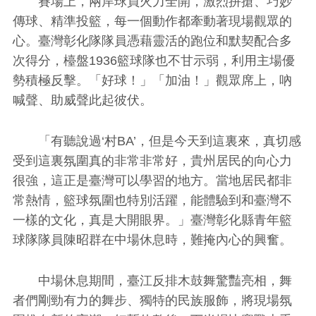
賽場上，兩岸球員火力全開，激烈拼搶、巧妙
傳球、精準投籃，每一個動作都牽動著現場觀眾的
心。臺灣彰化隊隊員憑藉靈活的跑位和默契配合多
次得分，檯盤1936籃球隊也不甘示弱，利用主場優
勢積極反擊。「好球！」「加油！」觀眾席上，吶
喊聲、助威聲此起彼伏。
「有聽說過‘村BA’，但是今天到這裏來，真切感
受到這裏氛圍真的非常非常好，貴州居民的向心力
很強，這正是臺灣可以學習的地方。當地居民都非
常熱情，籃球氛圍也特別活躍，能體驗到和臺灣不
一樣的文化，真是大開眼界。」臺灣彰化縣青年籃
球隊隊員陳昭群在中場休息時，難掩內心的興奮。
中場休息期間，臺江反排木鼓舞驚豔亮相，舞
者們剛勁有力的舞步、獨特的民族服飾，將現場氛