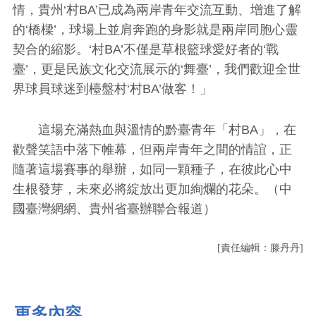
情，貴州‘村BA’已成為兩岸青年交流互動、增進了解
的‘橋樑’，球場上並肩奔跑的身影就是兩岸同胞心靈
契合的縮影。‘村BA’不僅是草根籃球愛好者的‘戰
臺’，更是民族文化交流展示的‘舞臺’，我們歡迎全世
界球員球迷到檯盤村‘村BA’做客！」
這場充滿熱血與溫情的黔臺青年「村BA」，在
歡聲笑語中落下帷幕，但兩岸青年之間的情誼，正
隨著這場賽事的舉辦，如同一顆種子，在彼此心中
生根發芽，未來必將綻放出更加絢爛的花朵。（中
國臺灣網網、貴州省臺辦聯合報道）
[責任編輯：滕丹丹]
更多內容