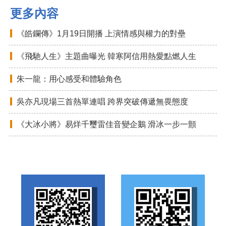
更多內容
《皓鑭傳》1月19日開播 上演情感與權力的對壘
《飛馳人生》主題曲曝光 韓寒阿信用熱愛點燃人生
朱一龍：用心感受和體驗角色
吳亦凡現場三首熱單連唱 跨界突破傳遞無畏態度
《大冰小將》易烊千璽雷佳音變企鵝 滑冰一步一顫