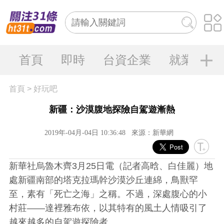
首頁
即時
台資企業
就業大陸
首頁
>
好玩吧
新疆：沙漠腹地探險自駕遊漸熱
2019年-04月-04日 10:36:48
來源：新華網
新華社烏魯木齊3月25日電（記者高晗、白佳麗）地
處新疆南部的塔克拉瑪幹沙漠沙丘連綿，鳥獸罕
至，素有「死亡之海」之稱。不過，深處腹心的小
村莊——達裡雅布依，以其特有的風土人情吸引了
越來越多的自駕遊探險者。