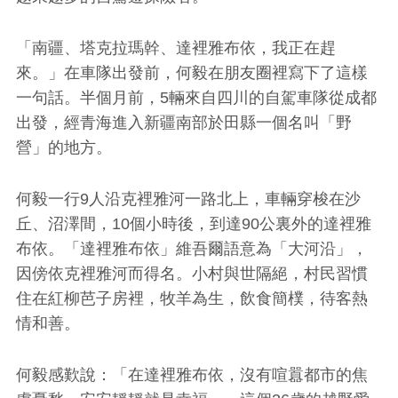
「南疆、塔克拉瑪幹、達裡雅布依，我正在趕
來。」在車隊出發前，何毅在朋友圈裡寫下了這樣
一句話。半個月前，5輛來自四川的自駕車隊從成都
出發，經青海進入新疆南部於田縣一個名叫「野
營」的地方。
何毅一行9人沿克裡雅河一路北上，車輛穿梭在沙
丘、沼澤間，10個小時後，到達90公裏外的達裡雅
布依。「達裡雅布依」維吾爾語意為「大河沿」，
因傍依克裡雅河而得名。小村與世隔絕，村民習慣
住在紅柳芭子房裡，牧羊為生，飲食簡樸，待客熱
情和善。
何毅感歎說：「在達裡雅布依，沒有喧囂都市的焦