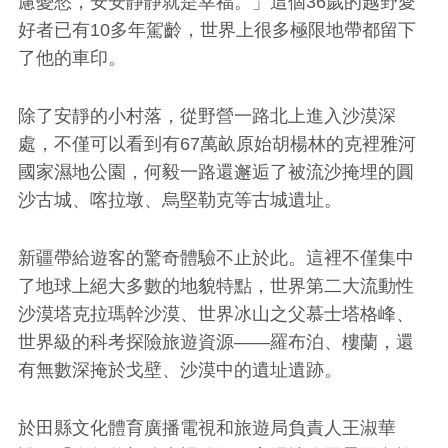
慮憂愁，安安靜靜就是幸福。」這個36歲的越野愛
好者已有10多年駕齡，世界上很多極限地帶都留下
了他的車印。
除了安靜的小村落，從野營一路北上進入沙漠深
處，不僅可以看到有67萬畝原始胡楊林的克裡雅河
國家濕地公園，何毅一路還邂逅了被流沙掩埋的圓
沙古城、喀拉墩、烏堅勒克等古城遺址。
新疆帶給遊客的驚奇體驗不止於此。這裡不僅集中
了地球上絕大多數的地貌特點，世界第二大流動性
沙漠塔克拉瑪幹沙漠、世界冰山之父慕士塔格峰、
世界級的科考探險旅遊資源——羅布泊、樓蘭，還
有無數深掩於戈壁、沙漠中的遺址遺跡。
於田縣文化體育廣播電視和旅遊局負責人王淑華